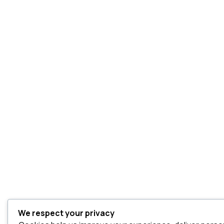
FAQ
EVENTI E NOTIZIE
CONTATTI
© 2026
Sumus Italia srl – Tutti i diritti riservati | P.iva 03513850366
We respect your privacy