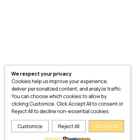
20131 – Milano MI
Privacy Policy
Credits
©
We respect your privacy
Cookies help us improve your experience,
ITA
deliver personalized content, and analyze traffic.
You can choose which cookies to allow by
ENG
clicking Customize. Click Accept All to consent or
Reject All to decline non-essential cookies.
FRA
Customize
Reject All
Accept All
ESP
Powered by