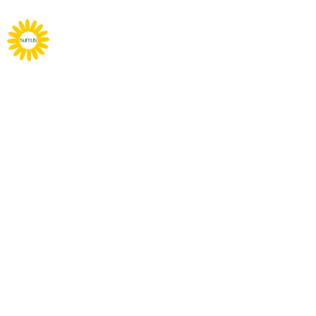
Sumus Italia S.R.L.
Domicilio social
:
Via San Giovanni, 13
35010 – Carmignano di Brenta PD
Sede Operativa:
Via Nicola Piccinni, 5
20131 – Milano MI
Privacy Policy
Credits
EMPRESA