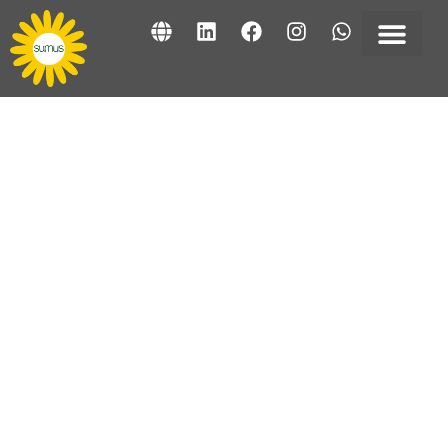
LÍNEA DE BOLSAS
BOLSAS SUMUS® PARA
RECOGIDA DE PAPEL
Las bolsas de recogida de papel
producidas por
Sumus
® son la solución
ideal para la separación y eliminación de