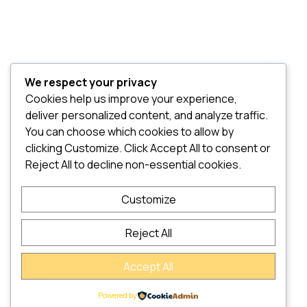
20131 – Milano MI
Privacy Policy
Credits
We respect your privacy
Cookies help us improve your experience,
UNTERNEHMEN
deliver personalized content, and analyze traffic.
You can choose which cookies to allow by
PRODUKTE
clicking Customize. Click Accept All to consent or
FAQ
Reject All to decline non-essential cookies.
KONTAKTE
Customize
Reject All
Accept All
© 2026
Sumus Italia srl – Alle Rechte vorbehalten | P.iva
Powered by
03513850366